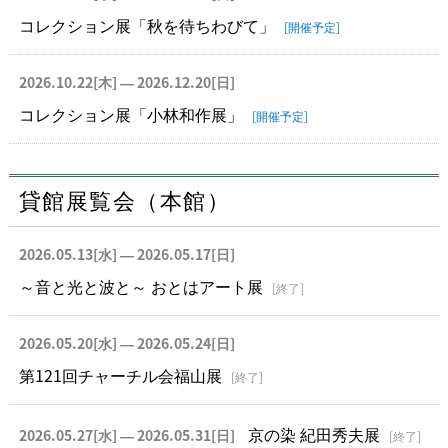
コレクション展「秋を待ちわびて」
開催予定
2026.10.22[木] ― 2026.12.20[日]
コレクション展「小林和作展」
開催予定
貸館展覧会（本館）
2026.05.13[水] ― 2026.05.17[日]
～音と光と波と～ おとはアート展
終了
2026.05.20[水] ― 2026.05.24[日]
第121回チャーチル会福山展
終了
京の染 紀田秀夫展
2026.05.27[水] ― 2026.05.31[日]
終了