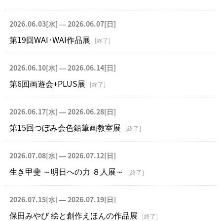
2026.06.03[水] ― 2026.06.07[日]
第19回WAI･WAI作品展
終了
2026.06.10[水] ― 2026.06.14[日]
第6回画遊会+PLUS展
終了
2026.06.17[水] ― 2026.06.28[日]
第15回つぼみ会色鉛筆画教室展
終了
2026.07.08[水] ― 2026.07.12[日]
生き甲斐 ～明日への力 ８人展～
終了
2026.07.15[水] ― 2026.07.19[日]
保田みやび 絵と創作えほんの作品展
終了