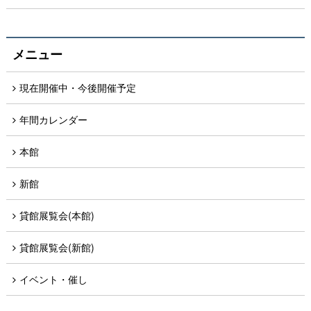
メニュー
現在開催中・今後開催予定
年間カレンダー
本館
新館
貸館展覧会(本館)
貸館展覧会(新館)
イベント・催し