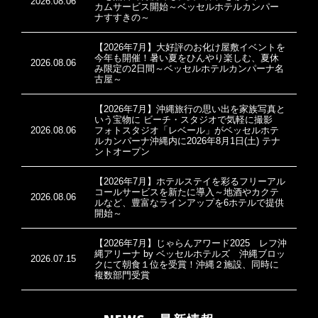
2026.08.06
カムサービス開始～ベッセルホテルカンパー
ナすすきの～
【2026年7月】大好評のお化け屋敷イベントを
今年も開催！暑い夏をひんやり楽しむ、夏休
2026.08.06
み限定の2日間～ベッセルホテルカンパーナ名
古屋～
【2026年7月】沖縄旅行の思い出を家族写真と
いう宝物に ビーチ・スタジオで気軽に撮影
2026.08.06
フォトスタジオ「レベール」がベッセルホテ
ルカンパーナ沖縄内に2026年8月1日(土) テナ
ントオープン
【2026年7月】ホテルステイを彩るフリーアル
コールサービスを新たに導入～地酒やカクテ
2026.08.06
ルなど、豊富なラインアップを6ホテルで提供
開始～
【2026年7月】じゃらんアワード2025 レフ沖
縄アリーナ by ベッセルホテルズ 沖縄ブロッ
2026.07.15
クにて朝食１位を受賞！沖縄２施設、同時に
複数部門受賞