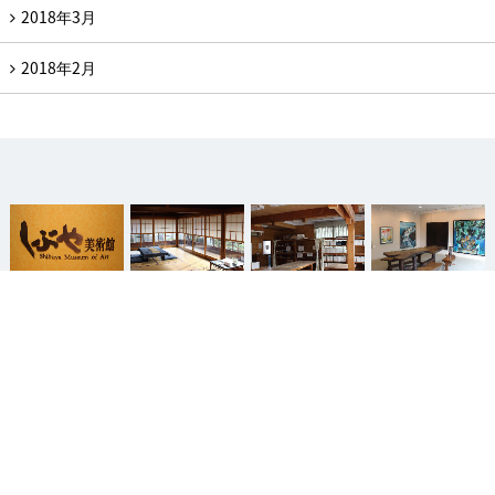
2018年3月
2018年2月
 当館について
 喫茶・御食事
 文化教室
 メンバーシップ
（友の会）
page top