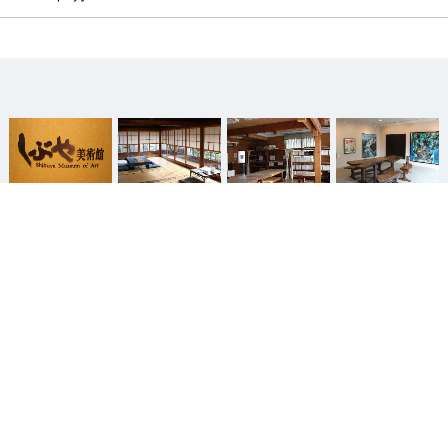
 当館について
 喫茶・御食事
 文化教室
 メンバーシップ
（友の会）
page top

ホーム
サイトマップ
ベッセルグループ