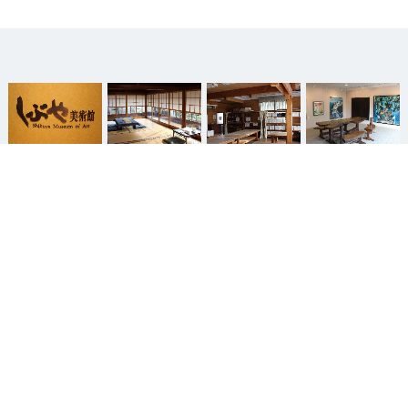
 当館について
 喫茶・御食事
 文化教室
 メンバーシップ
（友の会）
page top

ホーム
サイトマップ
ベッセルグループ
Copyright © Shibuya Museum. All right reserved.