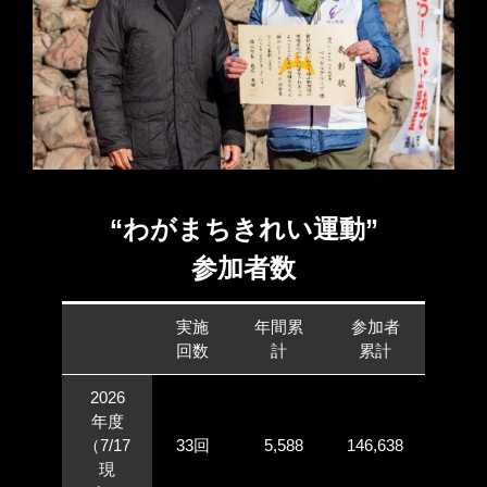
“わがまちきれい運動”
参加者数
実施
年間
累
参加者
回数
計
累計
2026
年度
（7/17
33回
5,588
146,638
現