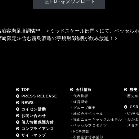
PDFをダウンロード
年ホテル宿泊客満足度調査℠」＜ミッドスケール部門＞にて、ベッセル
≪宮崎限定≫含む霧島酒造の芋焼酎5銘柄が飲み放題！
TOP
会社情報
歴史
PRESS RELEASE
・代表挨拶
・歴史年
・経営理念
NEWS
CSR
・グループ概要
カイゼン活動
・CSR
・株式会社ベッセル
お問い合わせ
・わがま
・福山ニューキャッスルホテル
個人情報保護方針
・メセナ
・ベッセルプロダクツ
コンプライアンス
・FC事業部
サイトマップ
・不動産賃貸事業部